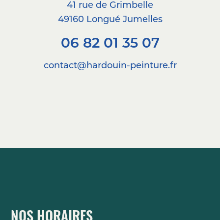
41 rue de Grimbelle
49160 Longué Jumelles
06 82 01 35 07
contact@hardouin-peinture.fr
NOS HORAIRES