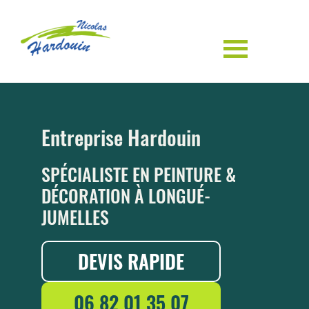
Passer
Passer
au
au
Menu
contenu
pied
Hardouin
Peinture
principal
de
page
Entreprise Hardouin
SPÉCIALISTE EN PEINTURE &
DÉCORATION À LONGUÉ-
JUMELLES
DEVIS RAPIDE
06 82 01 35 07